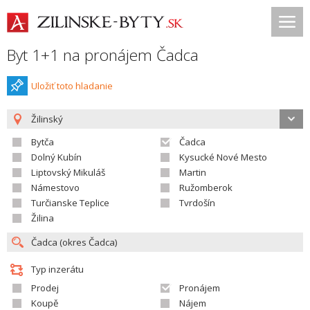
Byt 1+1 na pronájem Čadca
Uložiť toto hladanie
Žilinský
Bytča
Čadca
Dolný Kubín
Kysucké Nové Mesto
Liptovský Mikuláš
Martin
Námestovo
Ružomberok
Turčianske Teplice
Tvrdošín
Žilina
Typ inzerátu
Prodej
Pronájem
Koupě
Nájem