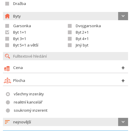
Dražba
Byty
Garsonka
Dvojgarsonka
Byt 1+1
Byt 2+1
Byt 3+1
Byt 4+1
Byt 5+1 a větší
Jiný byt
Cena
Plocha
všechny inzeráty
realitní kancelář
soukromý inzerent
nejnovější