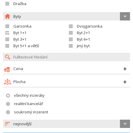
Dražba
Byty
Garsonka
Dvojgarsonka
Byt 1+1
Byt 2+1
Byt 3+1
Byt 4+1
Byt 5+1 a větší
Jiný byt
Cena
Plocha
všechny inzeráty
realitní kancelář
soukromý inzerent
nejnovější