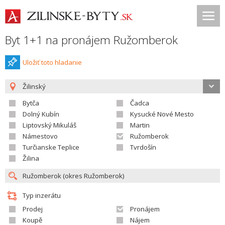
Byt 1+1 na pronájem Ružomberok
Uložiť toto hladanie
Žilinský
Bytča
Čadca
Dolný Kubín
Kysucké Nové Mesto
Liptovský Mikuláš
Martin
Námestovo
Ružomberok
Turčianske Teplice
Tvrdošín
Žilina
Typ inzerátu
Prodej
Pronájem
Koupě
Nájem