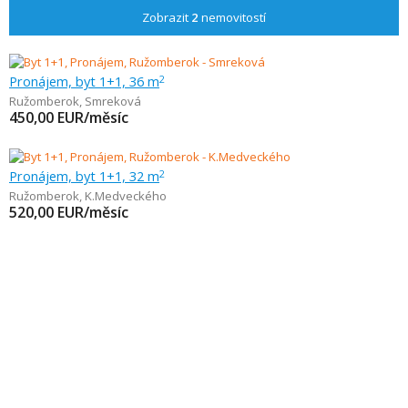
Zobrazit
2
nemovitostí
Pronájem, byt 1+1, 36 m
2
Ružomberok
,
Smreková
450,00
EUR/měsíc
Pronájem, byt 1+1, 32 m
2
Ružomberok
,
K.Medveckého
520,00
EUR/měsíc