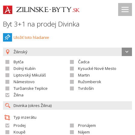
Byt 3+1 na prodej Divinka
Uložiť toto hladanie
Žilinský
Bytča
Čadca
Dolný Kubín
Kysucké Nové Mesto
Liptovský Mikuláš
Martin
Námestovo
Ružomberok
Turčianske Teplice
Tvrdošín
Žilina
Typ inzerátu
Prodej
Pronájem
Koupě
Nájem