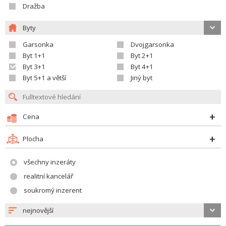
Dražba
Byty
Garsonka
Dvojgarsonka
Byt 1+1
Byt 2+1
Byt 3+1
Byt 4+1
Byt 5+1 a větší
Jiný byt
Cena
Plocha
všechny inzeráty
realitní kancelář
soukromý inzerent
nejnovější