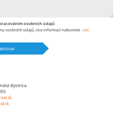
zpracováním osobních údajů
u osobních údajů, více informací naleznete
zde
aktovat
nská Bystrica
055
eal.sk
l.sk