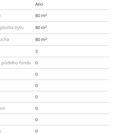
Ano
i
80 m
2
 plocha bytu
80 m
2
locha
80 m
2
3
z půdního fondu
0
0
0
0
ení
0
0
p
0