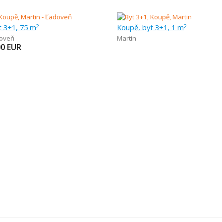
t 3+1, 75 m
Koupě, byt 3+1, 1 m
2
2
oveň
Martin
00
EUR