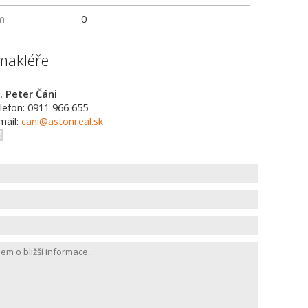
m
0
makléře
. Peter Čáni
lefon: 0911 966 655
mail:
cani@astonreal.sk