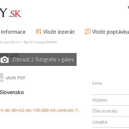
Informace
Vložit inzerát
Vložit poptávk
>
 koupě Martin
Byt 3+1 koupě Martin
entrum
Zobrazit 2 fotografie v galerii
uložit PDF
Cena
 Slovensko
Vloženo
http://www.astonreal.sk/hladam-3-izbovy-byt-s-balkonom-do-80-m2-do-145-000-mt-centrum-762521
Číslo inzerátu
Lokalita