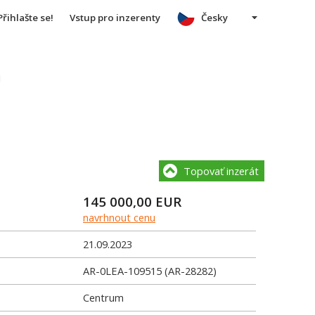
Přihlašte se!
Vstup pro inzerenty
Česky
u
Topovať inzerát
145 000,00
EUR
navrhnout cenu
21.09.2023
AR-0LEA-109515 (AR-28282)
Centrum