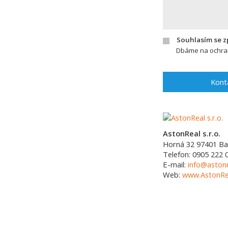
Souhlasím se 
Dbáme na ochran
Kont
AstonReal s.r.o.
Horná 32
97401
Ba
Telefon:
0905 222 
E-mail:
info@astonr
Web:
www.AstonRea