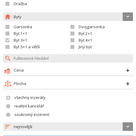
Dražba
Byty
Garsonka
Dvojgarsonka
Byt 1+1
Byt 2+1
Byt 3+1
Byt 4+1
Byt 5+1 a větší
Jiný byt
Cena
Plocha
všechny inzeráty
realitní kancelář
soukromý inzerent
nejnovější