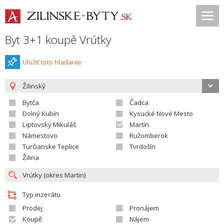
Byt 3+1 koupě Vrútky
Uložiť toto hladanie
Žilinský
Bytča
Čadca
Dolný Kubín
Kysucké Nové Mesto
Liptovský Mikuláš
Martin
Námestovo
Ružomberok
Turčianske Teplice
Tvrdošín
Žilina
Typ inzerátu
Prodej
Pronájem
Koupě
Nájem