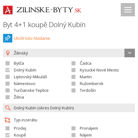
Byt 4+1 koupě Dolný Kubín
Uložiť toto hladanie
Žilinský
Bytča
Čadca
Dolný Kubín
Kysucké Nové Mesto
Liptovský Mikuláš
Martin
Námestovo
Ružomberok
Turčianske Teplice
Tvrdošín
Žilina
Typ inzerátu
Prodej
Pronájem
Koupě
Nájem