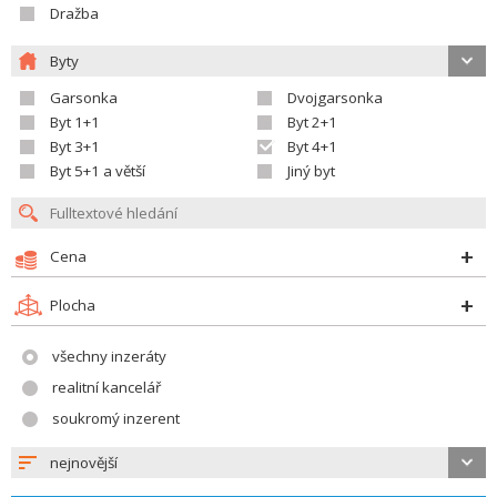
Dražba
Byty
Garsonka
Dvojgarsonka
Byt 1+1
Byt 2+1
Byt 3+1
Byt 4+1
Byt 5+1 a větší
Jiný byt
Cena
Plocha
všechny inzeráty
realitní kancelář
soukromý inzerent
nejnovější