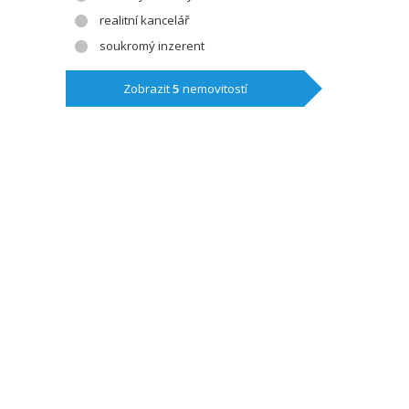
realitní kancelář
soukromý inzerent
Zobrazit
5
nemovitostí