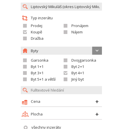
Typ inzerátu
Prodej
Pronájem
Koupě
Nájem
Dražba
Byty
Garsonka
Dvojgarsonka
Byt 1+1
Byt 2+1
Byt 3+1
Byt 4+1
Byt 5+1 a větší
Jiný byt
Cena
Plocha
všechny inzeráty