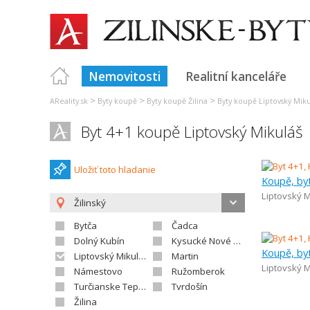
Nemovitosti
Realitní kanceláře
>
>
>
AReality.sk
Byty koupě
Byty koupě Žilina
Byty koupě Liptovský Miku
Byt 4+1 koupě Liptovský Mikuláš
Uložiť toto hladanie
Koupě, by
Liptovský M
Žilinský
Bytča
Čadca
Dolný Kubín
Kysucké Nové Mesto
Koupě, by
Liptovský Mikuláš
Martin
Liptovský M
Námestovo
Ružomberok
Turčianske Teplice
Tvrdošín
Žilina