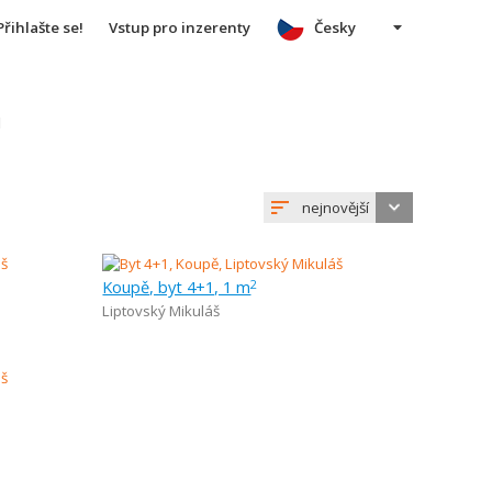
Přihlašte se!
Vstup pro inzerenty
Česky
u
nejnovější
Koupě, byt 4+1, 1 m
2
Liptovský Mikuláš