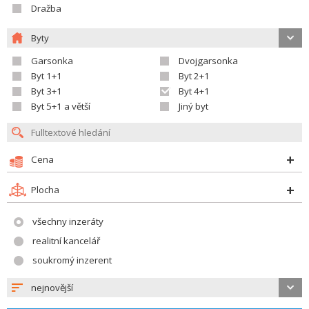
Dražba
Byty
Garsonka
Dvojgarsonka
Byt 1+1
Byt 2+1
Byt 3+1
Byt 4+1
Byt 5+1 a větší
Jiný byt
Cena
Plocha
všechny inzeráty
realitní kancelář
soukromý inzerent
nejnovější