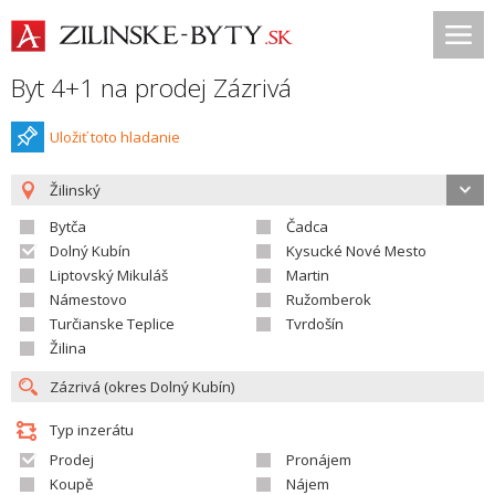
Byt 4+1 na prodej Zázrivá
Uložiť toto hladanie
Žilinský
Bytča
Čadca
Dolný Kubín
Kysucké Nové Mesto
Liptovský Mikuláš
Martin
Námestovo
Ružomberok
Turčianske Teplice
Tvrdošín
Žilina
Typ inzerátu
Prodej
Pronájem
Koupě
Nájem