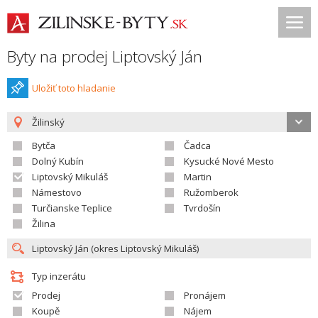
Byty na prodej Liptovský Ján
Uložiť toto hladanie
Žilinský
Bytča
Čadca
Dolný Kubín
Kysucké Nové Mesto
Liptovský Mikuláš
Martin
Námestovo
Ružomberok
Turčianske Teplice
Tvrdošín
Žilina
Typ inzerátu
Prodej
Pronájem
Koupě
Nájem