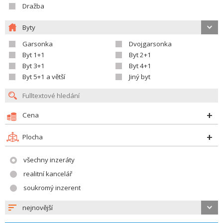
Dražba
Byty
Garsonka
Dvojgarsonka
Byt 1+1
Byt 2+1
Byt 3+1
Byt 4+1
Byt 5+1 a větší
Jiný byt
Cena
Plocha
všechny inzeráty
realitní kancelář
soukromý inzerent
nejnovější