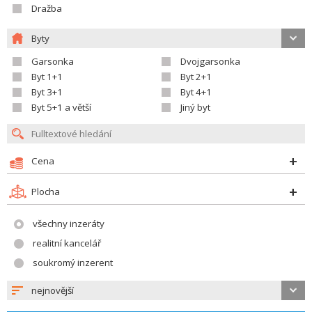
Dražba
Byty
Garsonka
Dvojgarsonka
Byt 1+1
Byt 2+1
Byt 3+1
Byt 4+1
Byt 5+1 a větší
Jiný byt
Cena
Plocha
všechny inzeráty
realitní kancelář
soukromý inzerent
nejnovější