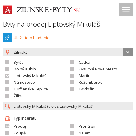
Byty na prodej Liptovský Mikuláš
Uložiť toto hladanie
Žilinský
Bytča
Čadca
Dolný Kubín
Kysucké Nové Mesto
Liptovský Mikuláš
Martin
Námestovo
Ružomberok
Turčianske Teplice
Tvrdošín
Žilina
Typ inzerátu
Prodej
Pronájem
Koupě
Nájem