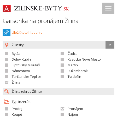
Garsonka na pronájem Žilina
Uložiť toto hladanie
Žilinský
Bytča
Čadca
Dolný Kubín
Kysucké Nové Mesto
Liptovský Mikuláš
Martin
Námestovo
Ružomberok
Turčianske Teplice
Tvrdošín
Žilina
Typ inzerátu
Prodej
Pronájem
Koupě
Nájem