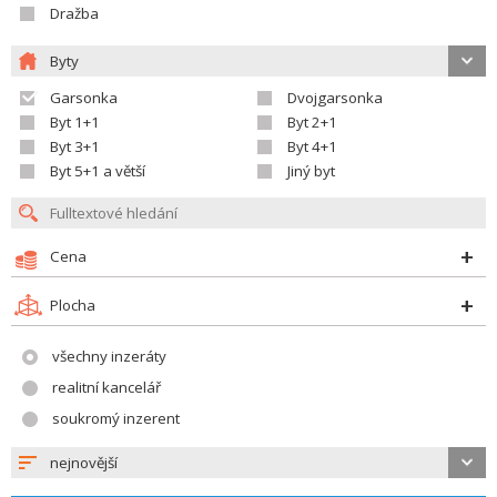
Dražba
Byty
Garsonka
Dvojgarsonka
Byt 1+1
Byt 2+1
Byt 3+1
Byt 4+1
Byt 5+1 a větší
Jiný byt
Cena
Plocha
všechny inzeráty
realitní kancelář
soukromý inzerent
nejnovější