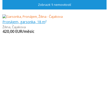
Zobrazit
1
nemovitostí
Pronájem, garsonka, 18 m
2
Žilina
,
Čajakova
420,00
EUR/měsíc