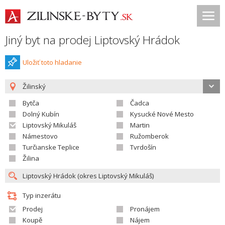
Jiný byt na prodej Liptovský Hrádok
Uložiť toto hladanie
Žilinský
Bytča
Čadca
Dolný Kubín
Kysucké Nové Mesto
Liptovský Mikuláš
Martin
Námestovo
Ružomberok
Turčianske Teplice
Tvrdošín
Žilina
Typ inzerátu
Prodej
Pronájem
Koupě
Nájem