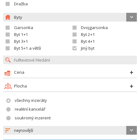
Dražba
Byty
Garsonka
Dvojgarsonka
Byt 1+1
Byt 2+1
Byt 3+1
Byt 4+1
Byt 5+1 a větší
Jiný byt
Cena
Plocha
všechny inzeráty
realitní kancelář
soukromý inzerent
nejnovější