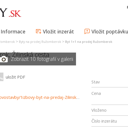
Informace
Vložit inzerát
Vložit poptávk
>
>
užomberok
Byty na prodej Ružomberok
Byt 1+1 na prodej Ružomberok
rok
,
Žilinská cesta
Zobrazit 10 fotografií v galerii
uložit PDF
Stav
Cena
https://www.reality-ruzomberok.sk/predaj-bytov-byty-novostavby/1izbovy-byt-na-predaj-Zilinska-cesta-Ruzomberok-36425/?utm_source=areality&utm_medium=xml&utm_term=36425&utm_content=byt&utm_campaign=portaly
Vloženo
Číslo inzerátu