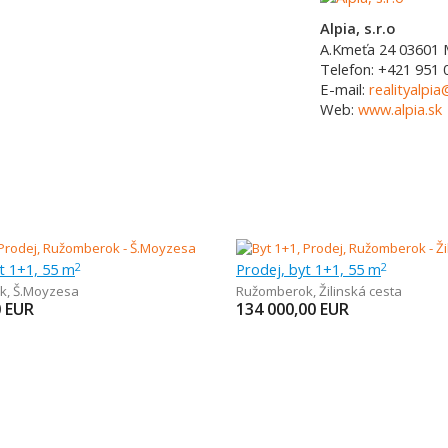
Alpia, s.r.o
A.Kmeťa 24
03601
Telefon:
+421 951 
E-mail:
realityalpia
Web:
www.alpia.sk
t 1+1, 55 m
Prodej, byt 1+1, 55 m
2
2
k
,
Š.Moyzesa
Ružomberok
,
Žilinská cesta
0
EUR
134 000,00
EUR