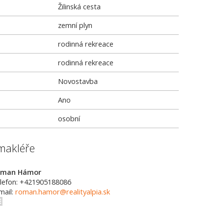
Žilinská cesta
zemní plyn
rodinná rekreace
rodinná rekreace
Novostavba
Ano
osobní
makléře
oman Hámor
lefon: +421905188086
mail:
roman.hamor@realityalpia.sk