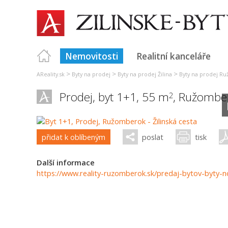
Nemovitosti
Realitní kanceláře
>
>
>
AReality.sk
Byty na prodej
Byty na prodej Žilina
Byty na prodej R
Prodej, byt 1+1, 55 m
,
Ružombe
2
přidat k oblíbeným
poslat
tisk
Další informace