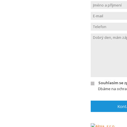
Souhlasím se 
Dbáme na ochran
Kont