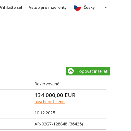
Přihlašte se!
Vstup pro inzerenty
Česky
u
Topovať inzerát
Rezervované
134 000,00
EUR
navrhnout cenu
10.12.2025
AR-02G7-128848 (36425)