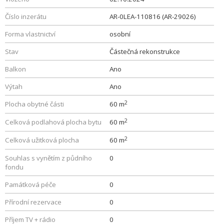
Číslo inzerátu
AR-0LEA-110816 (AR-29026)
Forma vlastnictví
osobní
Stav
Částečná rekonstrukce
Balkon
Ano
Výtah
Ano
2
Plocha obytné části
60 m
2
Celková podlahová plocha bytu
60 m
2
Celková užitková plocha
60 m
Souhlas s vynětím z půdního
0
fondu
Památková péče
0
Přírodní rezervace
0
Příjem TV + rádio
0