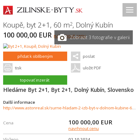
Koupě, byt 2+1, 60 m
,
Dolný Kubín
2
100 000,00 EUR
navrhnout cenu
Zobrazit 3 fotografie v galerii
přidat k oblíbeným
poslat
tisk
uložit PDF
topovať inzerát
Hledáme Byt 2+1, Byt 2+1, Dolný Kubín, Slovensko
Další informace
http://www.astonreal.sk/surne-hladam-2-izb-byt-v-dolnom-kubine-60m2-balkon-854961
100 000,00
EUR
Cena
navrhnout cenu
Vloženo
02.10.2024