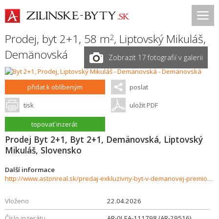
Prodej, byt 2+1, 58 m
,
Liptovský Mikuláš
,
2
Demänovská
Zobrazit 17 fotografií v galerii
přidat k oblíbeným
poslat
tisk
uložit PDF
topovať inzerát
Prodej Byt 2+1, Byt 2+1, Demänovská, Liptovský
Mikuláš, Slovensko
Další informace
http://www.astonreal.sk/predaj-exkluzivny-byt-v-demanovej-premiova-lokalita-pri-jasnej-992114
Vloženo
22.04.2026
Číslo inzerátu
AR-0LEA-111798 (AR-29516)