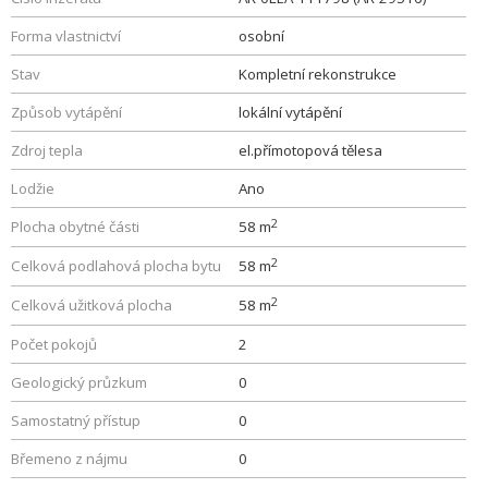
Forma vlastnictví
osobní
Stav
Kompletní rekonstrukce
Způsob vytápění
lokální vytápění
Zdroj tepla
el.přímotopová tělesa
Lodžie
Ano
2
Plocha obytné části
58 m
2
Celková podlahová plocha bytu
58 m
2
Celková užitková plocha
58 m
Počet pokojů
2
Geologický průzkum
0
Samostatný přístup
0
Břemeno z nájmu
0