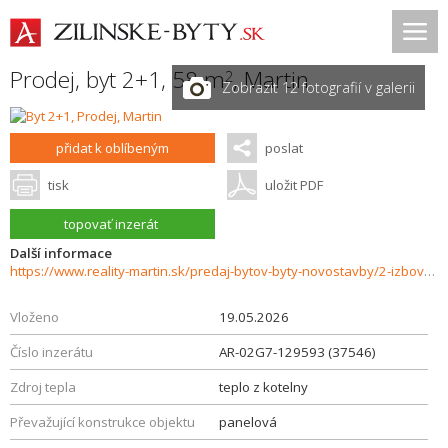
Prodej, byt 2+1, 58 m
,
Martin
2
Zobrazit 12 fotografií v galerii
přidat k oblíbeným
poslat
tisk
uložit PDF
topovať inzerát
Další informace
https://www.reality-martin.sk/predaj-bytov-byty-novostavby/2-izbovy-byt-prerobeny-na-3-izbovy-lokalita-Sever-predaj-37546/?utm_source=areality&utm_medium=xml&utm_term=37546&utm_content=byt&utm_campaign=portaly
Vloženo
19.05.2026
Číslo inzerátu
AR-02G7-129593 (37546)
Zdroj tepla
teplo z kotelny
Převažující konstrukce objektu
panelová