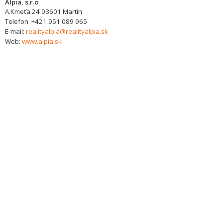
Alpia, s.r.o
A.Kmeťa 24
03601
Martin
Telefon:
+421 951 089 965
E-mail:
realityalpia@realityalpia.sk
Web:
www.alpia.sk