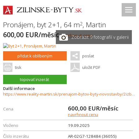
Pronájem, byt 2+1, 64 m
,
Martin
2
600,00 EUR/měsíc
navrhnout cenu
Zobrazit 9 fotografií v galerii
přidat k oblíbeným
poslat
tisk
uložit PDF
topovať inzerát
Další informace
https://www.reality-martin.sk/prenajom-bytov-byty-novostavby/2izbovy-byt-na-prenajom-Sever-36055/?utm_source=areality&utm_medium=xml&utm_term=36055&utm_content=byt&utm_campaign=portaly
600,00
EUR/měsíc
Cena
navrhnout cenu
Vloženo
19.09.2025
Číslo inzerátu
AR-02G7-128484 (36055)