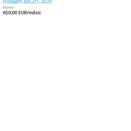
Pronájem, byt 2+1, 55 m
2
Martin
650,00
EUR/měsíc