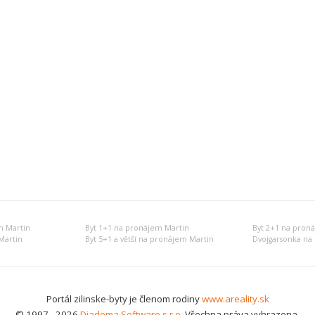
m Martin
Byt 1+1 na pronájem Martin
Byt 2+1 na pron
Martin
Byt 5+1 a větší na pronájem Martin
Dvojgarsonka na
Portál zilinske-byty je členom rodiny
www.areality.sk
© 1997 - 2026
Diadema Software s.r.o.
Všechna práva vyhrazena.