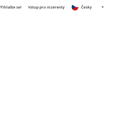
Přihlašte se!
Vstup pro inzerenty
Česky
u