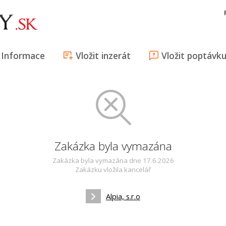
Informace
Vložit inzerát
Vložit poptávk
Zakázka byla vymazána
Zakázka byla vymazána dne 17.6.2026
Zakázku vložila kancelář
Alpia, s.r.o