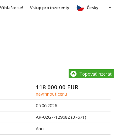
Přihlašte se!
Vstup pro inzerenty
Česky
u
Topovať inzerát
118 000,00
EUR
navrhnout cenu
05.06.2026
AR-02G7-129682 (37671)
Ano