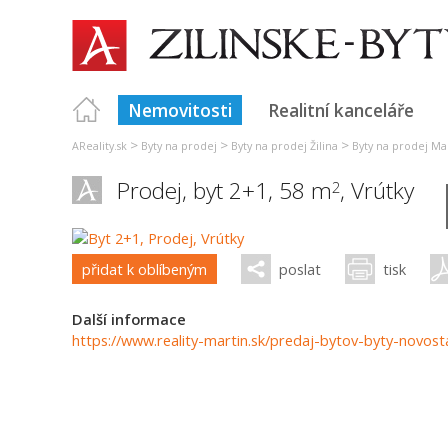
Nemovitosti
Realitní kanceláře
>
>
>
AReality.sk
Byty na prodej
Byty na prodej Žilina
Byty na prodej Ma
Prodej, byt 2+1, 58 m
,
Vrútky
2
přidat k oblíbeným
poslat
tisk
Další informace