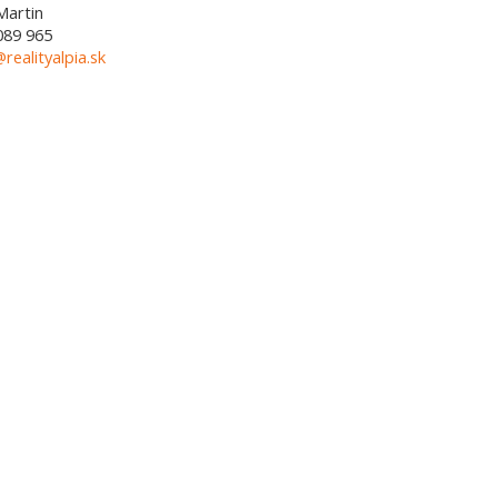
Martin
089 965
@realityalpia.sk