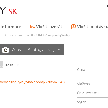
Informace
Vložit inzerát
Vložit poptávk
>
>
rtin
Byty na prodej Vrútky
Byt 2+1 na prodej Vrútky
Zobrazit 8 fotografií v galerii
uložit PDF
Cena
https://www.reality-martin.sk/predaj-bytov-byty-novostavby/2izbovy-byt-na-predaj-Vrutky-37671/?utm_source=areality&utm_medium=xml&utm_term=37671&utm_content=byt&utm_campaign=portaly
Vloženo
Číslo inzerátu
Výtah