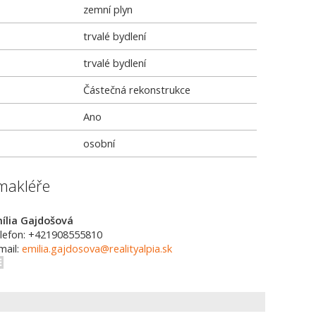
zemní plyn
trvalé bydlení
trvalé bydlení
Částečná rekonstrukce
Ano
osobní
makléře
ília Gajdošová
lefon: +421908555810
mail:
emilia.gajdosova@realityalpia.sk