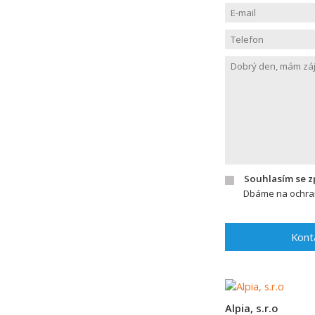
Souhlasím se 
Dbáme na ochran
Kont
Alpia, s.r.o