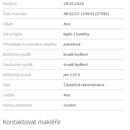
Vloženo
28.05.2026
Číslo inzerátu
AR-02G7-129633 (37582)
Výtah
Ano
Zdroj tepla
teplo z kotelny
Převažující konstrukce objektu
panelová
Možnosti využití
trvalé bydlení
Současné využití
trvalé bydlení
Elektrický proud
jen 220 V
Stav
Částečná rekonstrukce
Lodžie
Ano
Forma vlastnictví
osobní
Kontaktovat makléře