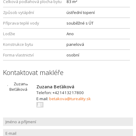
2
Celková podlahová plocha bytu
83 m
Způsob vytápění
ústřední topení
Příprava teplé vody
souběžné s ÚT
Lodžie
Ano
Konstrukce bytu
panelová
Forma vlastnictví
osobní
Kontaktovat makléře
Zuzana Beťáková
Telefon: +421413217800
E-mail:
betakova@tureality.sk