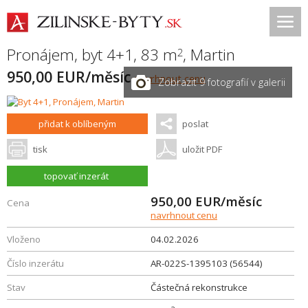
Pronájem, byt 4+1, 83 m
,
Martin
2
950,00 EUR/měsíc
navrhnout cenu
Zobrazit 9 fotografií v galerii
přidat k oblíbeným
poslat
tisk
uložit PDF
topovať inzerát
950,00
EUR/měsíc
Cena
navrhnout cenu
Vloženo
04.02.2026
Číslo inzerátu
AR-022S-1395103 (56544)
Stav
Částečná rekonstrukce