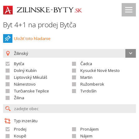
Byt 4+1 na prodej Bytča
Uložiť toto hladanie
Žilinský
Bytča
Čadca
Dolný Kubín
Kysucké Nové Mesto
Liptovský Mikuláš
Martin
Námestovo
Ružomberok
Turčianske Teplice
Tvrdošín
Žilina
Typ inzerátu
Prodej
Pronájem
Koupě
Nájem