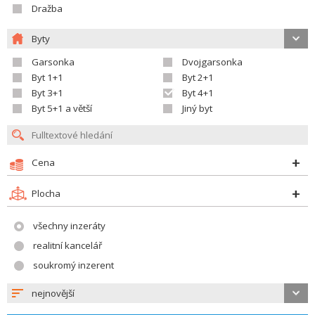
Dražba
Byty
Garsonka
Dvojgarsonka
Byt 1+1
Byt 2+1
Byt 3+1
Byt 4+1
Byt 5+1 a větší
Jiný byt
Cena
Plocha
všechny inzeráty
realitní kancelář
soukromý inzerent
nejnovější