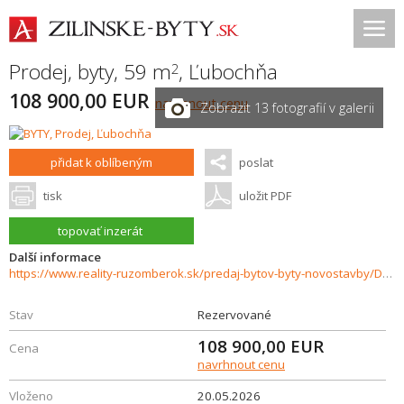
Prodej, byty, 59 m
,
Ľubochňa
2
108 900,00 EUR
navrhnout cenu
Zobrazit 13 fotografií v galerii
přidat k oblíbeným
poslat
tisk
uložit PDF
topovať inzerát
Další informace
https://www.reality-ruzomberok.sk/predaj-bytov-byty-novostavby/Dvojizbovy-byt-v-objati-prirody-37541/?utm_source=areality&utm_medium=xml&utm_term=37541&utm_content=byt&utm_campaign=portaly
Stav
Rezervované
108 900,00
EUR
Cena
navrhnout cenu
Vloženo
20.05.2026