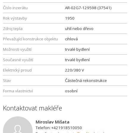
Číslo inzerátu
AR-02G7-129598 (37541)
Rok výstavby
1950
Zdroj tepla
uhlí nebo dřevo
Převažující konstrukce objektu
cihlová
Možnosti využití
trvalé bydlení
Současné využití
trvalé bydlení
Elektrický proud
220/380 V
Stav
Částečná rekonstrukce
Forma vlastnictví
osobní
Kontaktovat makléře
Miroslav Mišata
Telefon: +421918510050