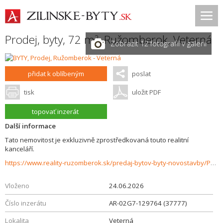
Prodej, byty, 72 m
,
Ružomberok
,
Veterná
2
Zobrazit 12 fotografií v galerii
přidat k oblíbeným
poslat
tisk
uložit PDF
topovať inzerát
Další informace
Tato nemovitost je exkluzivně zprostředkovaná touto realitní
kanceláří.
https://www.reality-ruzomberok.sk/predaj-bytov-byty-novostavby/Ponukame-na-predaj-Slnecny-3izbovy-byt-po-starsej-kompletnej-rekonstrukcii-na-Klacne-37777/?utm_source=areality&utm_medium=xml&utm_term=37777&utm_content=byt&utm_campaign=portaly
Vloženo
24.06.2026
Číslo inzerátu
AR-02G7-129764 (37777)
Lokalita
Veterná