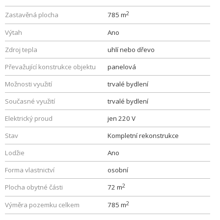
2
Zastavěná plocha
785 m
Výtah
Ano
Zdroj tepla
uhlí nebo dřevo
Převažující konstrukce objektu
panelová
Možnosti využití
trvalé bydlení
Současné využití
trvalé bydlení
Elektrický proud
jen 220 V
Stav
Kompletní rekonstrukce
Lodžie
Ano
Forma vlastnictví
osobní
2
Plocha obytné části
72 m
2
Výměra pozemku celkem
785 m