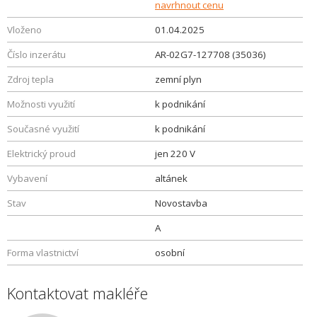
navrhnout cenu
Vloženo
01.04.2025
Číslo inzerátu
AR-02G7-127708 (35036)
Zdroj tepla
zemní plyn
Možnosti využití
k podnikání
Současné využití
k podnikání
Elektrický proud
jen 220 V
Vybavení
altánek
Stav
Novostavba
A
Forma vlastnictví
osobní
Kontaktovat makléře