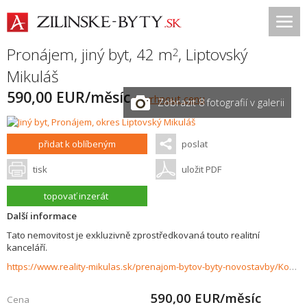
Pronájem, jiný byt, 42 m
,
Liptovský
2
Mikuláš
590,00 EUR/měsíc
navrhnout cenu
Zobrazit 8 fotografií v galerii
přidat k oblíbeným
poslat
tisk
uložit PDF
topovať inzerát
Další informace
Tato nemovitost je exkluzivně zprostředkovaná touto realitní
kanceláří.
https://www.reality-mikulas.sk/prenajom-bytov-byty-novostavby/Komfortne-byvanie-pre-zamestnancov-firemnych-klientov--Apartman-35036/?utm_source=areality&utm_medium=xml&utm_term=35036&utm_content=byt&utm_campaign=portaly
590,00
EUR/měsíc
Cena